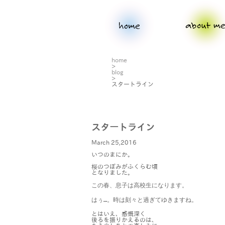
home
>
blog
>
スタートライン
スタートライン
March 25,2016
いつのまにか。
桜のつぼみがふくらむ頃
となりました。
この春、息子は高校生になります。
はぅ…。時は刻々と過ぎてゆきますね。
とはいえ、感慨深く
後ろを振りかえるのは、