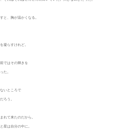
すと、胸が温かくなる。
を凝らすけれど。
前ではその輝きを
った。
ないところで
だろう。
まれて来たのだから。
と星は自分の中に。