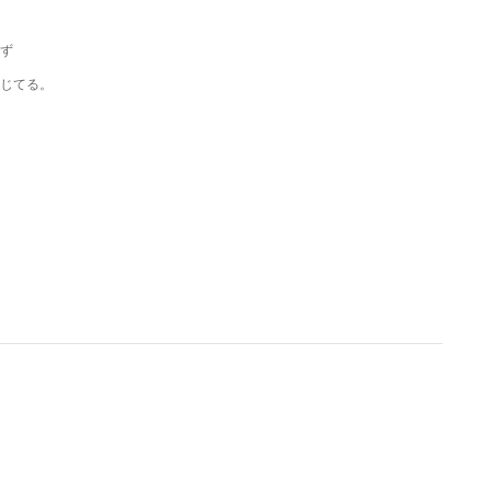
ず
じてる。