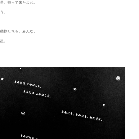
星、持って来たよね。
う。
動物たちも、みんな。
星。