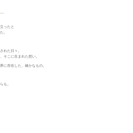
立ったと
た。
された日々。
、そこに生まれた想い。
界に存在した、確かなもの。
らも。