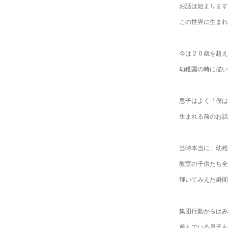
お話は始まります
この世界に生まれ
今は２０歳を超え
幼稚園の時に描い
息子はよく「僕は
生まれる前のお話
当時本当に、幼稚
教室の子供たち全
輝いてみえた瞬間
集団行動からはみ
遊んでいる息子も