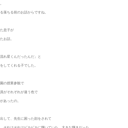
。
る落ちる前のお話からですね。
た息子が
たお話。
流れ星くんだったんだ」と
をしてくれる子でした。
園の授業参観で
員がそれぞれが違う色で
があったの。
出して、先生に困った顔をされて
、それはそれはピカピカに輝いていた。大きな輝きだった。