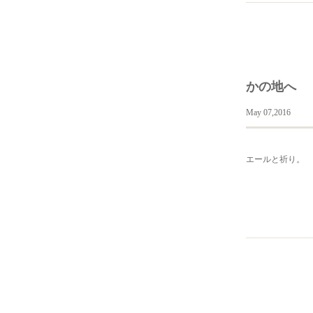
かの地へ
May 07,2016
エールと祈り。