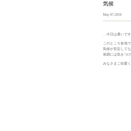
気候
May 07,2016
…今日は暑いです
このところ各地で
気候が安定してな
体調には気をつけ
みなさまご自愛く