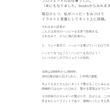
プロジェクトのお仕事でした。
（本にもなりました。booksからみれま
毎日ひとつ、私がハッピーをみつけて
イラストと言葉にしてネット上に投稿。
それをみた読者が

こんどは自分のハッピーを文章で投稿する。

それをみて、さらに他の読者が…。

と、リレー形式で、ハッピーを繋げていくわけです
ハッピーをつなごう！ハッピーを広げよう！

というのがこのプロジェクトの目的。

当時は2008年から2009年。

365日毎日繰り広げられた、１年間の連載。
今よりもまだそんなにネットで繋がることにみんなが
積極的ではなかったけれど、繋がる環境はすでに十
その特有のエネルギーの繋がり方、広がりは、この
生まれたムーブメントであり、賜物だったと今も思