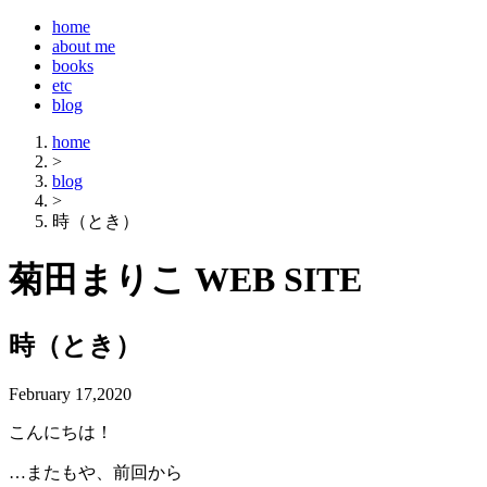
home
about me
books
etc
blog
home
>
blog
>
時（とき）
菊田まりこ WEB SITE
時（とき）
February 17,2020
こんにちは！
…またもや、前回から