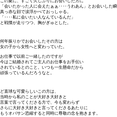
この夏に、すごく久しぶりにお会いした方に
「会いたかった人に会えたぁぁ‥‥うわあん」とお会いした瞬
真っ赤な顔で涙浮かべておっしゃる。
「‥‥私に会いたい人なんているんだ」
と戦慄が走りつつ、胸がぎゅとした。
何年振りかでお会いしたその方は
女の子から女性へと変わっていた。
お仕事で以前ご一緒したのですが
今はご結婚されてご主人のお仕事をお手伝い
されているとのこと。いつも一生懸命だから
頑張っているんだろうなと。
ど直球な可愛らしいこの方は、
当時から私のことが大好き大好きと
言葉で言ってくださる方で、今も変わらず
さらに大好き大好きと言ってくださるあたりに
もうオバサン恐縮すると同時に尊敬の念を抱きます。