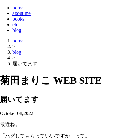
home
about me
books
etc
blog
home
>
blog
>
届いてます
菊田まりこ WEB SITE
届いてます
October 08,2022
最近ね。
「ハグしてもらっていいですか」って。